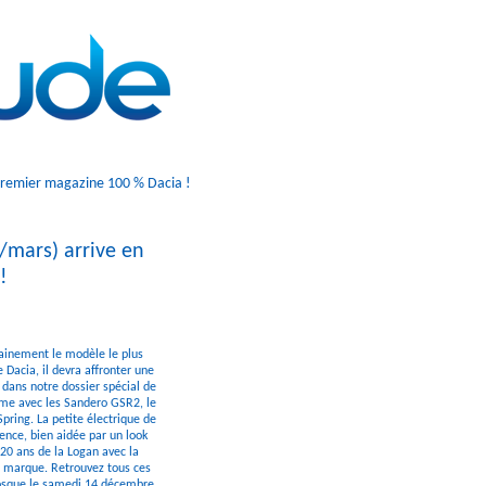
premier magazine 100 % Dacia !
r/mars) arrive en
!
tainement le modèle le plus
Dacia, il devra affronter une
dans notre dossier spécial de
me avec les Sandero GSR2, le
Spring. La petite électrique de
ence, bien aidée par un look
20 ans de la Logan avec la
la marque. Retrouvez tous ces
kiosque le samedi 14 décembre