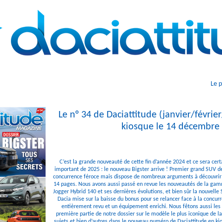
Le 
Le n° 34 de Daciattitude (janvier/févrie
kiosque le 14 décembre 
C’est la grande nouveauté de cette fin d’année 2024 et ce sera cer
important de 2025 : le nouveau Bigster arrive ! Premier grand SUV de 
concurrence féroce mais dispose de nombreux arguments à découvrir 
14 pages. Nous avons aussi passé en revue les nouveautés de la gam
Jogger Hybrid 140 et ses dernières évolutions, et bien sûr la nouvelle 
Dacia mise sur la baisse du bonus pour se relancer face à la concurr
entièrement revu et un équipement enrichi. Nous fêtons aussi les 
première partie de notre dossier sur le modèle le plus iconique de 
sujets et bien d’autres dans le nouveau numéro de Daciattitude en 