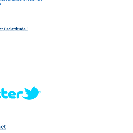
x.
nt Daciattitude !
net